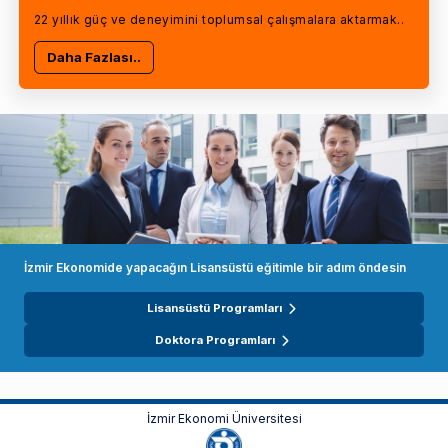
22 yıllık güç ve deneyimini toplumsal çalışmalara aktarmak..
Daha Fazlası..
İzmir Ekonomide yapacağın Lisansüstü eğitimle bir adım öndesin
Lisansüstü Programları
Doktora Programları
İzmir Ekonomi Üniversitesi