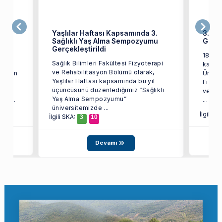
lık
Yaşlılar Haftası Kapsamında 3.
3. Sa
i
Sağlıklı Yaş Alma Sempozyumu
Gerçe
Gerçekleştirildi
ık
18-24 
Sağlık Bilimleri Fakültesi Fizyoterapi
kapsa
ve Rehabilitasyon Bölümü olarak,
ojiden
Üniver
Yaşlılar Haftası kapsamında bu yıl
 Dr.
Fizyo
üçüncüsünü düzenlediğimiz “Sağlıklı
ve Bal
Yaş Alma Sempozyumu”
i. ...
...
üniversitemizde ...
İlgili S
İlgili SKA:
3
10
Devamı